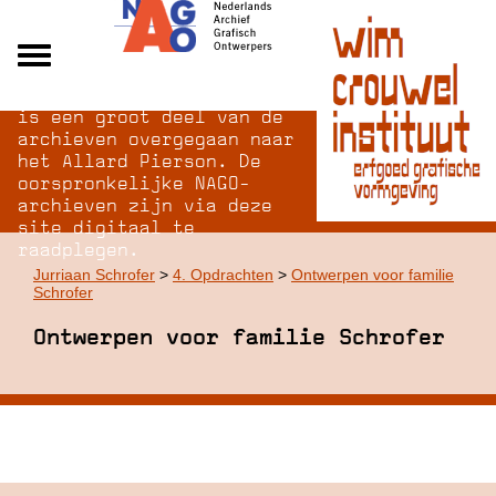
Na opheffing van het NAGO
Alle archieven
is een groot deel van de
Over NAGO
archieven overgegaan naar
het Allard Pierson. De
Over WCI
oorspronkelijke NAGO-
Inloggen
archieven zijn via deze
site digitaal te
raadplegen.
Jurriaan Schrofer
>
4. Opdrachten
>
Ontwerpen voor familie
Schrofer
Ontwerpen voor familie Schrofer