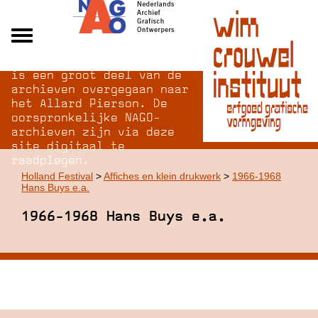
Na opheffing van het NAGO
Alle archieven
is een groot deel van de
Over NAGO
archieven overgegaan naar
het Allard Pierson. De
Over WCI
oorspronkelijke NAGO-
Inloggen
archieven zijn via deze
site digitaal te
raadplegen.
Holland Festival
>
Affiches en klein drukwerk
>
1966-1968
Hans Buys e.a.
1966-1968 Hans Buys e.a.