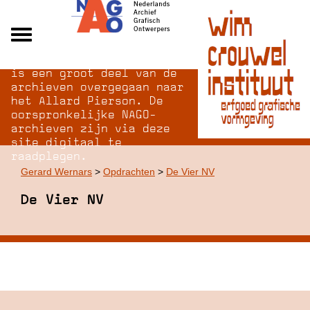
Na opheffing van het NAGO
Alle archieven
is een groot deel van de
Over NAGO
archieven overgegaan naar
het Allard Pierson. De
Over WCI
oorspronkelijke NAGO-
Inloggen
archieven zijn via deze
site digitaal te
raadplegen.
Gerard Wernars
>
Opdrachten
>
De Vier NV
De Vier NV