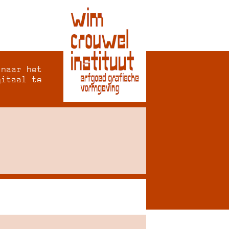
 naar het
gitaal te