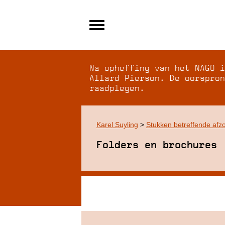
Alle archieven
Over NAGO
Na opheffing van het NAGO i
Over WCI
Allard Pierson. De oorspron
raadplegen.
Inloggen
Karel Suyling
>
Stukken betreffende afz
Folders en brochures