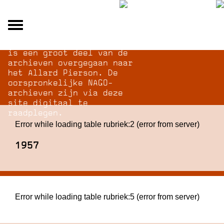
Na opheffing van het NAGO
Alle archieven
is een groot deel van de
Over NAGO
archieven overgegaan naar
het Allard Pierson. De
Over WCI
oorspronkelijke NAGO-
Inloggen
archieven zijn via deze
site digitaal te
raadplegen.
Error while loading table rubriek:2 (error from server)
1957
Error while loading table rubriek:5 (error from server)